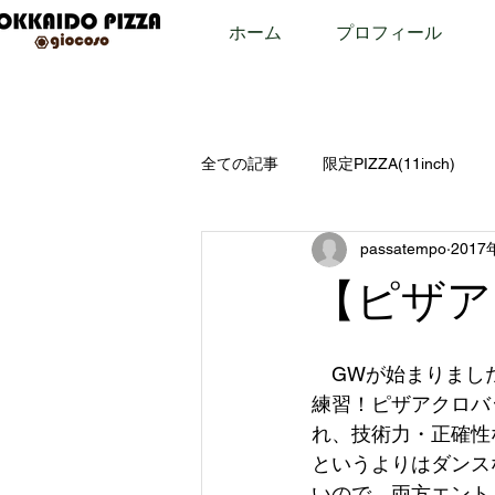
ホーム
プロフィール
全ての記事
限定PIZZA(11inch)
passatempo
2017
限定PIZZA(8inch)
雑談
【ピザア
　GWが始まりまし
練習！ピザアクロバ
れ、技術力・正確性
というよりはダンス
いので、両方エント