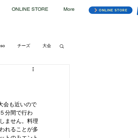
ONLINE STORE
More
ONLINE STORE
sso
チーズ
大会
大会も近いので
５分間で行わ
しません。料理
われることが多
ットのみエント