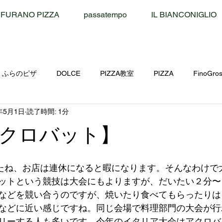
FURANO PIZZA
passatempo
IL BIANCONIGLIO
ふらのピザ
DOLCE
PIZZA教室
PIZZA
FinoGro
年5月1日
読了時間: 1分
北海道物産展
クロバット】
たね、お店は連休になると暇になります。そんなわけで
ットという競技は大会にもよりますが、だいたい２分〜
などを競い合うのですが、焼いたり食べてもらったりは
などに近い感じですね。同じ会場で料理部門の大会が行
リーする人も多いです。今年のイタリア大会はアクロバ