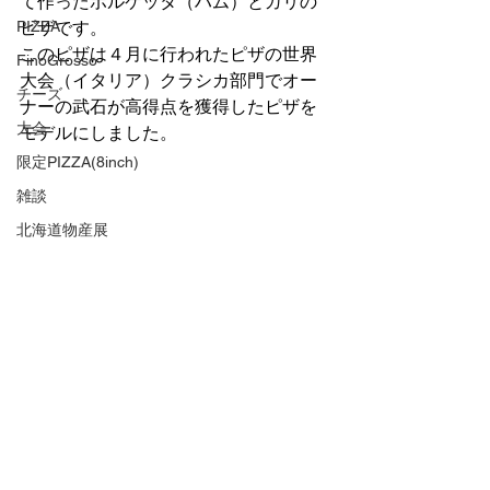
て作ったポルケッタ（ハム）とガリの
PIZZA
ピザです。
このピザは４月に行われたピザの世界
FinoGrosso
大会（イタリア）クラシカ部門でオー
チーズ
ナーの武石が高得点を獲得したピザを
大会
モデルにしました。
限定PIZZA(8inch)
雑談
北海道物産展