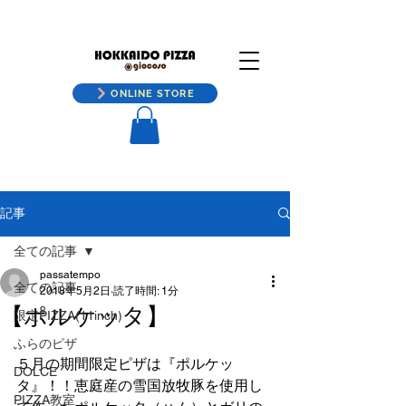
ONLINE STORE
記事
全ての記事
passatempo
全ての記事
2018年5月2日
読了時間: 1分
【ポルケッタ】
限定PIZZA(11inch)
ふらのピザ
５月の期間限定ピザは『ポルケッ
DOLCE
タ』！！恵庭産の雪国放牧豚を使用し
PIZZA教室