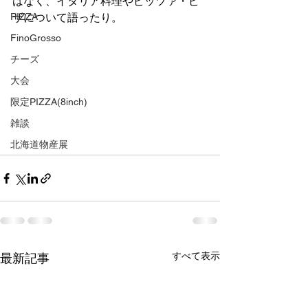
はなく、イタリア料理やピッツァ・ピ
PIZZA
ザについて語ったり。
FinoGrosso
チーズ
大会
限定PIZZA(8inch)
雑談
北海道物産展
すべて表示
最新記事