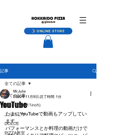
ONLINE STORE
記事
全ての記事
Mr.Julie
全ての記事
2020年11月9日
読了時間: 1分
YouTube
限定PIZZA(11inch)
たまにYouTubeで動画もアップしてい
ふらのピザ
ます。
DOLCE
パフォーマンスとか料理の動画だけで
PIZZA教室