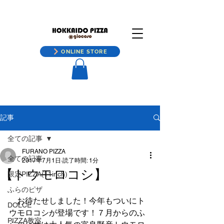
ONLINE STORE
記事
全ての記事
FURANO PIZZA
全ての記事
2017年7月1日
読了時間: 1分
【トウモロコシ】
限定PIZZA(11inch)
ふらのピザ
　お待たせしました！今年もついにト
DOLCE
ウモロコシが登場です！７月からのふ
PIZZA教室