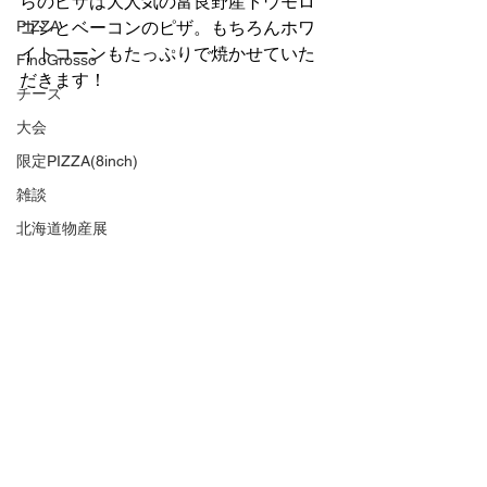
らのピザは大人気の富良野産トウモロ
PIZZA
コシとベーコンのピザ。もちろんホワ
イトコーンもたっぷりで焼かせていた
FinoGrosso
だきます！
チーズ
大会
限定PIZZA(8inch)
雑談
北海道物産展