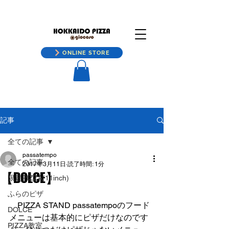
ONLINE STORE
記事
全ての記事
passatempo
全ての記事
2017年3月11日
読了時間: 1分
【DOLCE】
限定PIZZA(11inch)
ふらのピザ
　PIZZA STAND passatempoのフード
DOLCE
メニューは基本的にピザだけなのです
PIZZA教室