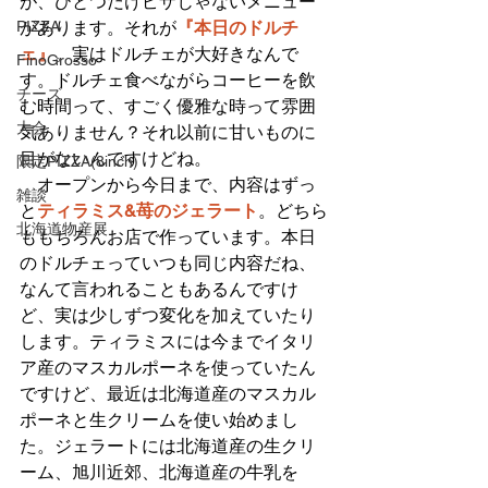
が、ひとつだけピザじゃないメニュー
PIZZA
があります。それが
『本日のドルチ
ェ』
。実はドルチェが大好きなんで
FinoGrosso
す。ドルチェ食べながらコーヒーを飲
チーズ
む時間って、すごく優雅な時って雰囲
大会
気ありません？それ以前に甘いものに
目がないんですけどね。
限定PIZZA(8inch)
　オープンから今日まで、内容はずっ
雑談
と
ティラミス&苺のジェラート
。どちら
北海道物産展
ももちろんお店で作っています。本日
のドルチェっていつも同じ内容だね、
なんて言われることもあるんですけ
ど、実は少しずつ変化を加えていたり
します。ティラミスには今までイタリ
ア産のマスカルポーネを使っていたん
ですけど、最近は北海道産のマスカル
ポーネと生クリームを使い始めまし
た。ジェラートには北海道産の生クリ
ーム、旭川近郊、北海道産の牛乳を