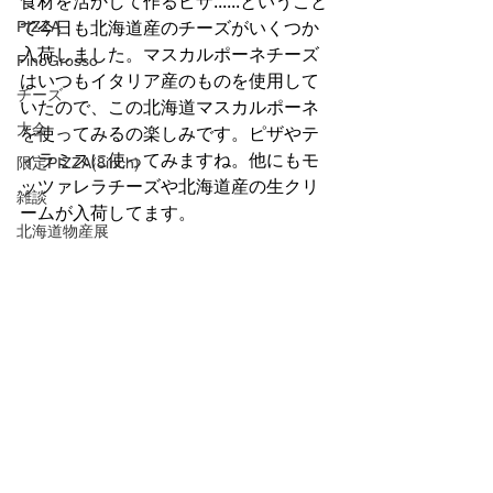
食材を活かして作るピザ......ということ
PIZZA
で今日も北海道産のチーズがいくつか
入荷しました。マスカルポーネチーズ
FinoGrosso
はいつもイタリア産のものを使用して
チーズ
いたので、この北海道マスカルポーネ
大会
を使ってみるの楽しみです。ピザやテ
ィラミスに使ってみますね。他にもモ
限定PIZZA(8inch)
ッツァレラチーズや北海道産の生クリ
雑談
ームが入荷してます。
北海道物産展