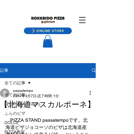
ONLINE STORE
記事
全ての記事
passatempo
全ての記事
2017年3月7日
読了時間: 1分
【北海道マスカルポーネ】
限定PIZZA(11inch)
ふらのピザ
　PIZZA STAND passatempoです。北
DOLCE
海道ピザジョコーソのピザは北海道産
PIZZA教室