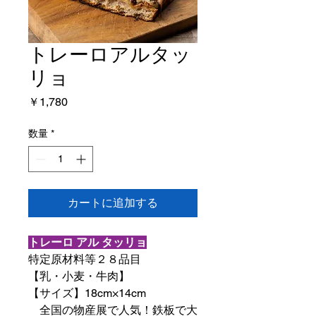
トレーロアルタッ
リョ
価
￥1,780
格
数量
*
カートに追加する
トレーロ アル タッリョ
特定原材料等２８品目
【乳・小麦・牛肉】
【サイズ】18cm×14cm
全国の物産展で人気！鉄板で大