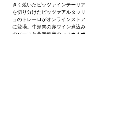
きく焼いたピッツァインテーリア
を切り分けたピッツァアルタッリ
ョのトレーロがオンラインストア
に登場。牛頰肉の赤ワイン煮込み
のソースと北海道産のマスカルポ
ーネチーズを合わせた人気のピ
ザ。
２０１８年ピザ世界選手権で国
別最優秀賞を受賞した時の生地で
す。高加水の生地をしっかりと発
酵させ大きな気泡を含んだ生地は
外側がパリッと内側は軽い食感に
仕上がっています。
Share