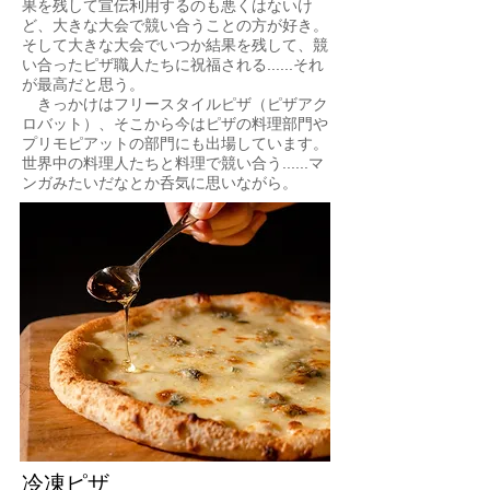
果を残して宣伝利用するのも悪くはないけ
ど、大きな大会で競い合うことの方が好き。
そして大きな大会でいつか結果を残して、競
い合ったピザ職人たちに祝福される......それ
が最高だと思う。
きっかけはフリースタイルピザ（ピザアク
ロバット）、そこから今はピザの料理部門や
プリモピアットの部門にも出場しています。
世界中の料理人たちと料理で競い合う......マ
ンガみたいだなとか呑気に思いながら。
冷凍ピザ