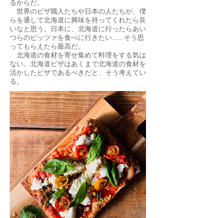
るからだ。
世界のピザ職人たちや日本の人たちが、僕
らを通して北海道に興味を持ってくれたら良
いなと思う。日本に、北海道に行ったらあい
つらのピッツァを食べに行きたい......そう思
ってもらえたら最高だ。
​ 北海道の食材を寄せ集めて料理をする気は
ない。北海道ピザはあくまで北海道の食材を
活かしたピザであるべきだと、そう考えてい
る。