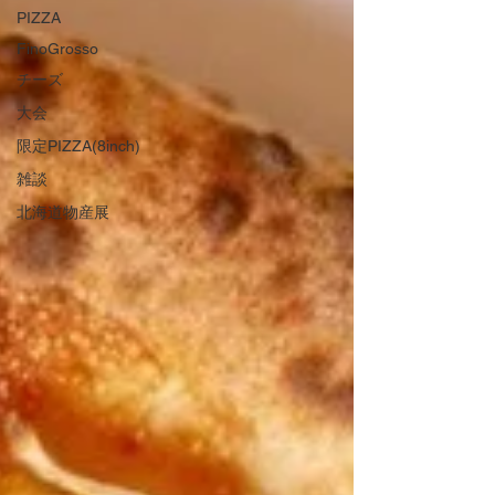
PIZZA
FinoGrosso
チーズ
大会
限定PIZZA(8inch)
雑談
北海道物産展